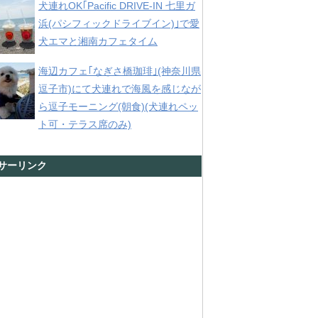
犬連れOK｢Pacific DRIVE-IN 七里ガ
浜(パシフィックドライブイン)｣で愛
犬エマと湘南カフェタイム
海辺カフェ｢なぎさ橋珈琲｣(神奈川県
逗子市)にて犬連れで海風を感じなが
ら逗子モーニング(朝食)(犬連れペッ
ト可・テラス席のみ)
サーリンク