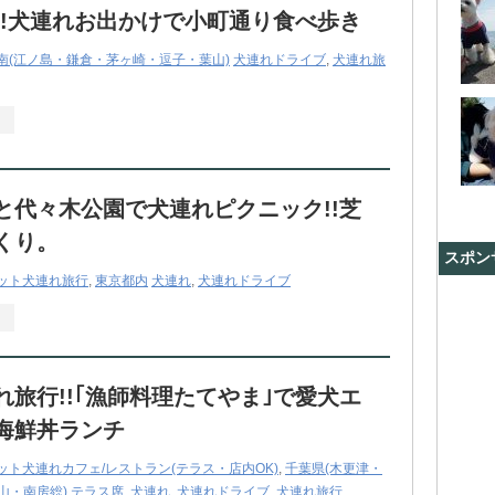
!!犬連れお出かけで小町通り食べ歩き
南(江ノ島・鎌倉・茅ヶ崎・逗子・葉山)
犬連れドライブ
,
犬連れ旅
と代々木公園で犬連れピクニック!!芝
くり。
スポン
ット犬連れ旅行
,
東京都内
犬連れ
,
犬連れドライブ
れ旅行!!｢漁師料理たてやま｣で愛犬エ
海鮮丼ランチ
ット犬連れカフェ/レストラン(テラス・店内OK)
,
千葉県(木更津・
山・南房総)
テラス席
,
犬連れ
,
犬連れドライブ
,
犬連れ旅行