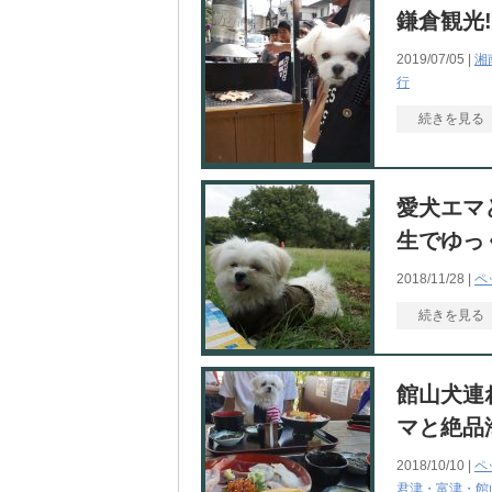
鎌倉観光
2019/07/05 |
湘
行
続きを見る
愛犬エマ
生でゆっ
2018/11/28 |
ペ
続きを見る
館山犬連
マと絶品
2018/10/10 |
ペ
君津・富津・館