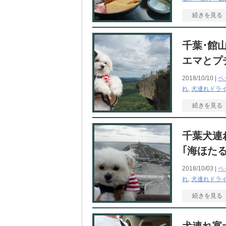
続きを見る
千葉･館
エマとプ
2018/10/10 |
ペ
れ
,
犬連れドラ
続きを見る
千葉犬連
｢海ほた
2018/10/03 |
ペ
れ
,
犬連れドラ
続きを見る