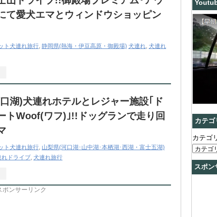
士山ドライブ!!御殿場プレミアム･アウ
Youtu
にて愛犬エマとウィンドウショッピン
ット犬連れ旅行
,
静岡県(熱海・伊豆高原・御殿場)
犬連れ
,
犬連れ
河口湖)犬連れホテルとレジャー施設｢ド
トWoof(ワフ)｣!!ドッグランで走り回
カテゴ
マ
カテゴ
ット犬連れ旅行
,
山梨県(河口湖･山中湖･本栖湖･西湖・富士五湖)
連れドライブ
,
犬連れ旅行
スポン
スポンサーリンク