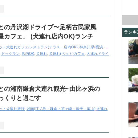
との丹沢湖ドライブ〜足柄古民家風
ランキ
星カフェ」 (犬連れ店内OK)ランチ
ット犬連れカフェ/レストラン(テラス・店内OK)
,
神奈川県(横浜・
)
ドッグラン
,
店内OK
,
犬連れ
,
犬連れ(ペット)カフェ
,
犬連れドライ
との湘南鎌倉犬連れ観光~由比ヶ浜の
っくりと過ごす
ット犬連れ旅行
,
湘南(江ノ島・鎌倉・茅ヶ崎・逗子・葉山)
犬連れ