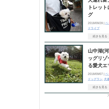
犬連れ富
トレット
グ
2018/09/28 |
ペ
ドライブ
続きを見る
山中湖(
ッグリゾー
る愛犬エ
2018/09/07 |
ペ
ドッグラン
,
犬
続きを見る