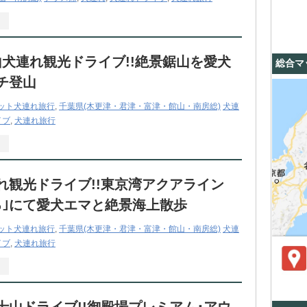
山犬連れ観光ドライブ!!絶景鋸山を愛犬
総合マ
チ登山
ット犬連れ旅行
,
千葉県(木更津・君津・富津・館山・南房総)
犬連
イブ
,
犬連れ旅行
れ観光ドライブ!!東京湾アクアライン
る｣にて愛犬エマと絶景海上散歩
ット犬連れ旅行
,
千葉県(木更津・君津・富津・館山・南房総)
犬連
イブ
,
犬連れ旅行