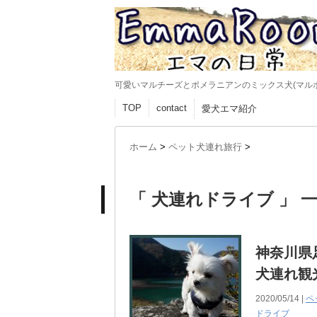
可愛いマルチーズとポメラニアンのミックス犬(マル
TOP
contact
愛犬エマ紹介
ホーム
>
ペット犬連れ旅行
>
「 犬連れドライブ 」 
神奈川県
犬連れ観
2020/05/14 |
ペ
ドライブ