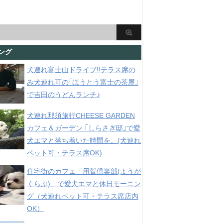
ング
犬連れ富士山ドライブ!!テラス席の
み犬連れ可の｢ほうとう富士の茶屋｣
で吉田のうどんランチ♪
犬連れ那須旅行CHEESE GARDEN
カフェ＆ガーデン ｢しらさぎ邸｣で愛
犬エマと落ち着いた時間を。(犬連れ
ペット可・テラス席OK)
住宅街のカフェ「用賀倶楽部(ようが
くらぶ)」で愛犬エマと休日モーニン
グ（犬連れペット可・テラス席店内
OK）