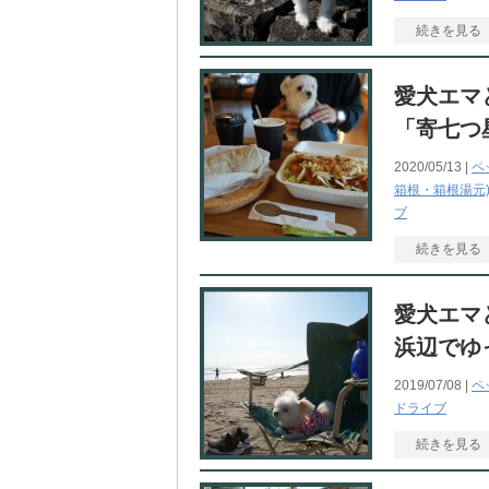
続きを見る
愛犬エマ
「寄七つ
2020/05/13 |
ペ
箱根・箱根湯元
ブ
続きを見る
愛犬エマ
浜辺でゆ
2019/07/08 |
ペ
ドライブ
続きを見る