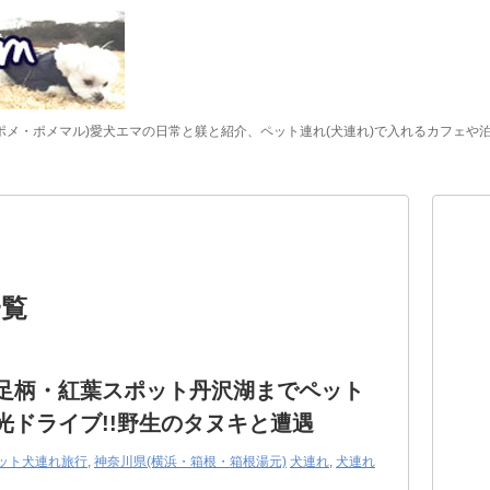
ポメ・ポメマル)愛犬エマの日常と躾と紹介、ペット連れ(犬連れ)で入れるカフェや
一覧
足柄・紅葉スポット丹沢湖までペット
光ドライブ!!野生のタヌキと遭遇
ット犬連れ旅行
,
神奈川県(横浜・箱根・箱根湯元)
犬連れ
,
犬連れ