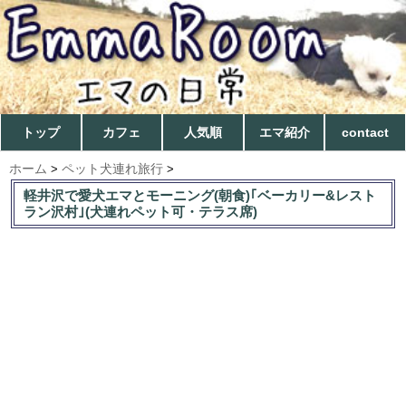
トップ
カフェ
人気順
エマ紹介
contact
ホーム
ペット犬連れ旅行
>
>
軽井沢で愛犬エマとモーニング(朝食)｢ベーカリー&レスト
ラン沢村｣(犬連れペット可・テラス席)