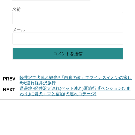
名前
メール
軽井沢で犬連れ観光!!「白糸の滝」でマイナスイオンの癒し
PREV
#犬連れ軽井沢旅行
避暑地･軽井沢犬連れ(ペット連れ)夏旅行!!｢ペンションひま
NEXT
わり｣に愛犬エマと宿泊(犬連れコテージ)