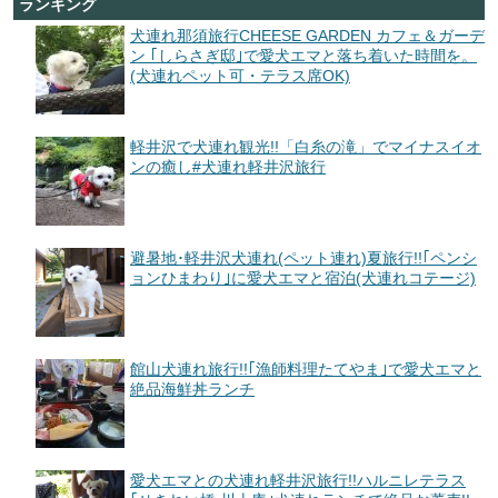
ランキング
犬連れ那須旅行CHEESE GARDEN カフェ＆ガーデ
ン ｢しらさぎ邸｣で愛犬エマと落ち着いた時間を。
(犬連れペット可・テラス席OK)
軽井沢で犬連れ観光!!「白糸の滝」でマイナスイオ
ンの癒し#犬連れ軽井沢旅行
避暑地･軽井沢犬連れ(ペット連れ)夏旅行!!｢ペンシ
ョンひまわり｣に愛犬エマと宿泊(犬連れコテージ)
館山犬連れ旅行!!｢漁師料理たてやま｣で愛犬エマと
絶品海鮮丼ランチ
愛犬エマとの犬連れ軽井沢旅行!!ハルニレテラス