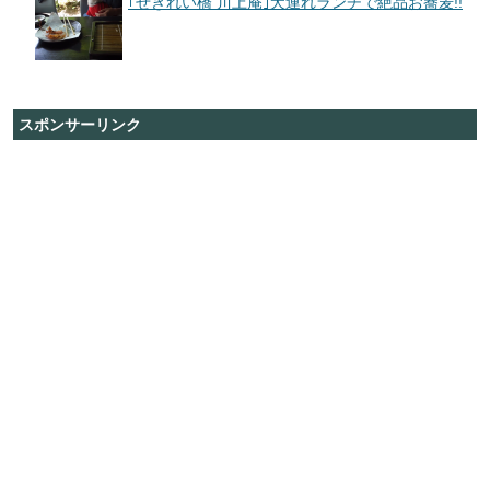
｢せきれい橋 川上庵｣犬連れランチで絶品お蕎麦!!
スポンサーリンク