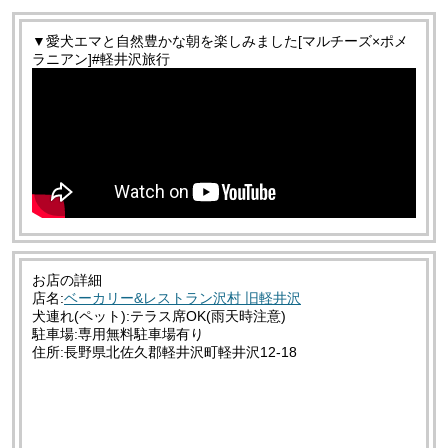
▼愛犬エマと自然豊かな朝を楽しみました[マルチーズ×ポメ
ラニアン]#軽井沢旅行
お店の詳細
店名:
ベーカリー&レストラン沢村 旧軽井沢
犬連れ(ペット):テラス席OK(雨天時注意)
駐車場:専用無料駐車場有り
住所:長野県北佐久郡軽井沢町軽井沢12-18