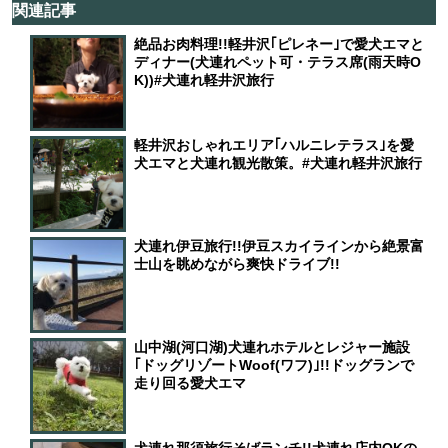
関連記事
絶品お肉料理!!軽井沢｢ピレネー｣で愛犬エマと
ディナー(犬連れペット可・テラス席(雨天時O
K))#犬連れ軽井沢旅行
軽井沢おしゃれエリア｢ハルニレテラス｣を愛
犬エマと犬連れ観光散策。#犬連れ軽井沢旅行
犬連れ伊豆旅行!!伊豆スカイラインから絶景富
士山を眺めながら爽快ドライブ!!
山中湖(河口湖)犬連れホテルとレジャー施設
｢ドッグリゾートWoof(ワフ)｣!!ドッグランで
走り回る愛犬エマ