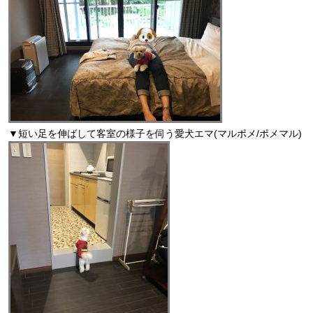
▼短い足を伸ばして客室の様子を伺う愛犬エマ(マルポメ/ポメマル)