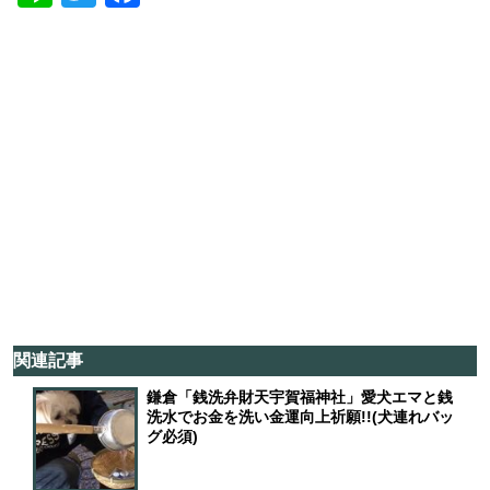
er
book
関連記事
鎌倉「銭洗弁財天宇賀福神社」愛犬エマと銭
洗水でお金を洗い金運向上祈願!!(犬連れバッ
グ必須)