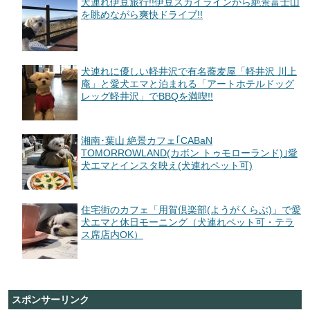
犬連れ伊豆旅行!!伊豆スカイラインから絶景富士山
を眺めながら爽快ドライブ!!
犬連れに優しい軽井沢で有名蕎麦屋「軽井沢 川上
庵」と愛犬エマと泊まれる「アートホテルドッグ
レッグ軽井沢」でBBQを満喫!!
湘南･葉山 絶景カフェ｢CABaN
TOMORROWLAND(カボン トゥモローランド)｣愛
犬エマとインスタ映え(犬連れペット可)
住宅街のカフェ「用賀倶楽部(ようがくらぶ)」で愛
犬エマと休日モーニング（犬連れペット可・テラ
ス席店内OK）
スポンサーリンク