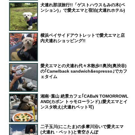
犬連れ那須旅行!!「ゲストハウスもみの木(ペ
ンション)」で愛犬エマと宿泊(犬連れホテル)
横浜ベイサイドアウトレットで愛犬エマと店
内犬連れショッピング!!
愛犬エマとの犬連れ代々木散歩!!奥渋(奥渋谷)
の｢Camelback sandwich&espresso｣でカフ
ェタイム
湘南･葉山 絶景カフェ｢CABaN TOMORROWL
AND(カボン トゥモローランド)｣愛犬エマとイ
ンスタ映え(犬連れペット可)
二子玉川(にこたま)の多摩川沿いで愛犬エマ
(犬連れ・ペット)と青空さんぽ