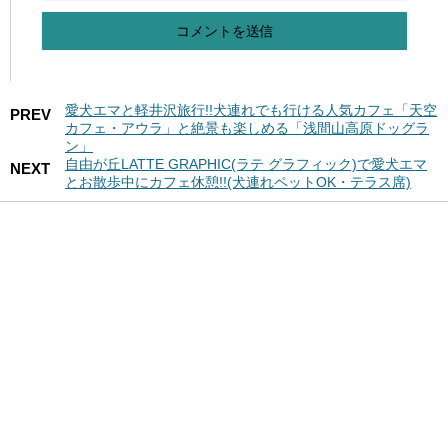
愛犬エマと軽井沢旅行!!犬連れでも行ける人気カフェ「天空
PREV
カフェ・アウラ」と絶景も楽しめる「浅間山高原ドッグラ
ン」
自由が丘LATTE GRAPHIC(ラテ グラフィック)で愛犬エマ
NEXT
とお散歩中にカフェ休憩!!(犬連れペットOK・テラス席)