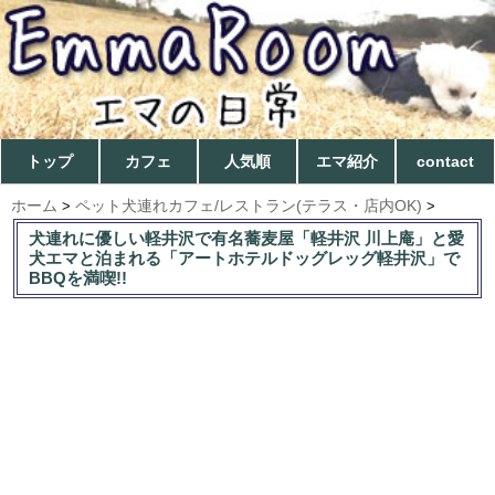
トップ
カフェ
人気順
エマ紹介
contact
ホーム
ペット犬連れカフェ/レストラン(テラス・店内OK)
>
>
犬連れに優しい軽井沢で有名蕎麦屋「軽井沢 川上庵」と愛
犬エマと泊まれる「アートホテルドッグレッグ軽井沢」で
BBQを満喫!!