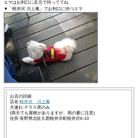
エマはお利口に足元で待っててね
▼「軽井沢 川上庵」でお利口に待つエマ
お店の詳細
店名:
軽井沢 川上庵
犬連れ:テラス席のみ
(雨天でも屋根がありますが、雨の量に注意)
住所:長野県北佐久郡軽井沢町軽井沢6-10