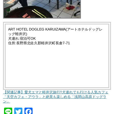
ART HOTEL DOGLEG KARUIZAWA(アートホテルドッグレ
ッグ軽井沢)
犬連れ:宿泊可OK
住所:長野県北佐久郡軽井沢町長倉7-71
【関連記事】愛犬エマと軽井沢旅行!!犬連れでも行ける人気カフェ
「天空カフェ・アウラ」と絶景も楽しめる「浅間山高原ドッグラ
ン」
Line
Twitt
Face