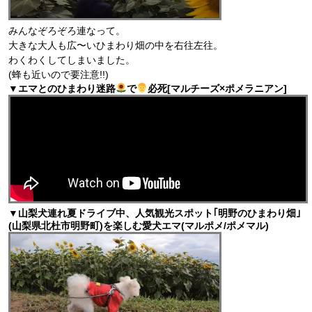
みんなぞろぞろ連なって。
大きな大人も広〜いひまわり畑の中を右往左往。
わくわくしてしまいました。
(蜂も近いので要注意!!)
▼エマとのひまわり迷路
で
必死[マルチーズ×ポメラニアン]
▼山梨犬連れ夏ドライブ中、人気観光スポット｢明野のひまわり畑｣
(山梨県北杜市明野町)を楽しむ愛犬エマ(マルポメ/ポメマル)