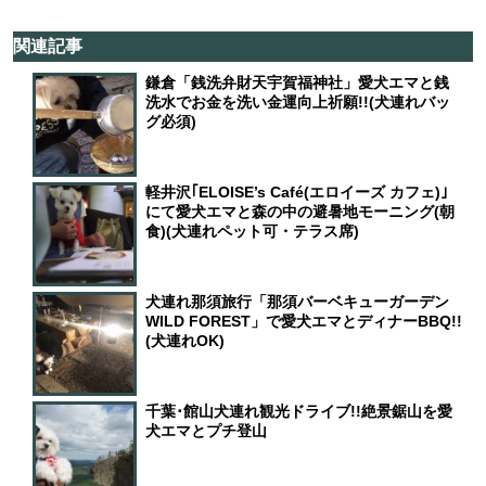
関連記事
鎌倉「銭洗弁財天宇賀福神社」愛犬エマと銭
洗水でお金を洗い金運向上祈願!!(犬連れバッ
グ必須)
軽井沢｢ELOISE’s Café(エロイーズ カフェ)｣
にて愛犬エマと森の中の避暑地モーニング(朝
食)(犬連れペット可・テラス席)
犬連れ那須旅行「那須バーベキューガーデン
WILD FOREST」で愛犬エマとディナーBBQ!!
(犬連れOK)
千葉･館山犬連れ観光ドライブ!!絶景鋸山を愛
犬エマとプチ登山