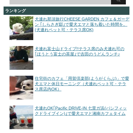
ランキング
犬連れ那須旅行CHEESE GARDEN カフェ＆ガーデ
ン ｢しらさぎ邸｣で愛犬エマと落ち着いた時間を。
(犬連れペット可・テラス席OK)
犬連れ富士山ドライブ!!テラス席のみ犬連れ可の
｢ほうとう富士の茶屋｣で吉田のうどんランチ♪
住宅街のカフェ「用賀倶楽部(ようがくらぶ)」で愛
犬エマと休日モーニング（犬連れペット可・テラ
ス席店内OK）
犬連れOK｢Pacific DRIVE-IN 七里ガ浜(パシフィッ
クドライブイン)｣で愛犬エマと湘南カフェタイム