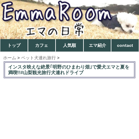
トップ
カフェ
人気順
エマ紹介
contact
ホーム
ペット犬連れ旅行
>
>
インスタ映えな絶景｢明野のひまわり畑｣で愛犬エマと夏を
満喫!!#山梨観光旅行犬連れドライブ