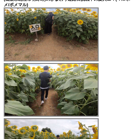
メ/ポメマル)