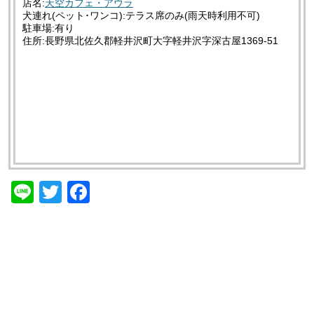
店名:
天空カフェ・アウラ
犬連れ(ペット･ワンコ):テラス席のみ(雨天時利用不可)
駐車場:有り
住所:長野県北佐久郡軽井沢町大字軽井沢字深古屋1369-51
Line
Twitt
Face
er
book