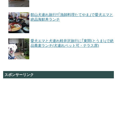
館山犬連れ旅行!!｢漁師料理たてやま｣で愛犬エマと
絶品海鮮丼ランチ
愛犬エマと犬連れ軽井沢旅行に｢東間(とうま)｣で絶
品蕎麦ランチ(犬連れペット可・テラス席)
スポンサーリンク