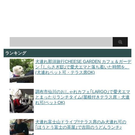
ランキング
犬連れ那須旅行CHEESE GARDEN カフェ＆ガーデ
ン ｢しらさぎ邸｣で愛犬エマと落ち着いた時間を。
(犬連れペット可・テラス席OK)
調布市仙川のおしゃれカフェ｢LARGO｣で愛犬エマ
とまったりランチタイム(屋根付きテラス席・犬連
れ可/ペットOK)
犬連れ富士山ドライブ!!テラス席のみ犬連れ可の
｢ほうとう富士の茶屋｣で吉田のうどんランチ♪