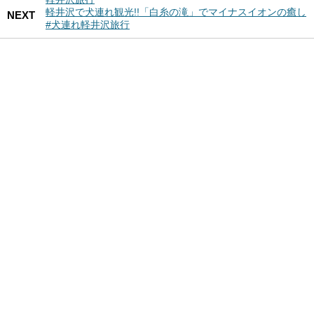
軽井沢で犬連れ観光!!「白糸の滝」でマイナスイオンの癒し
NEXT
#犬連れ軽井沢旅行