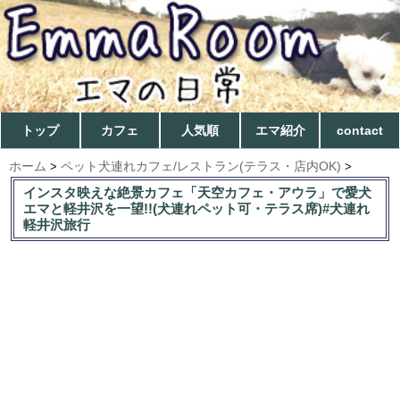
トップ
カフェ
人気順
エマ紹介
contact
ホーム
ペット犬連れカフェ/レストラン(テラス・店内OK)
>
>
インスタ映えな絶景カフェ「天空カフェ・アウラ」で愛犬
エマと軽井沢を一望!!(犬連れペット可・テラス席)#犬連れ
軽井沢旅行