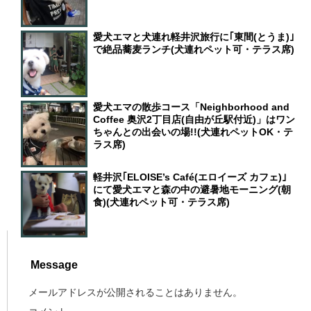
愛犬エマと犬連れ軽井沢旅行に｢東間(とうま)｣
で絶品蕎麦ランチ(犬連れペット可・テラス席)
愛犬エマの散歩コース「Neighborhood and
Coffee 奥沢2丁目店(自由が丘駅付近)」はワン
ちゃんとの出会いの場!!(犬連れペットOK・テ
ラス席)
軽井沢｢ELOISE’s Café(エロイーズ カフェ)｣
にて愛犬エマと森の中の避暑地モーニング(朝
食)(犬連れペット可・テラス席)
Message
メールアドレスが公開されることはありません。