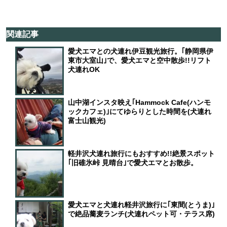
関連記事
愛犬エマとの犬連れ伊豆観光旅行。｢静岡県伊
東市大室山｣で、愛犬エマと空中散歩!!リフト
犬連れOK
山中湖インスタ映え｢Hammock Cafe(ハンモ
ックカフェ)｣にてゆらりとした時間を(犬連れ
富士山観光)
軽井沢犬連れ旅行にもおすすめ!!絶景スポット
｢旧碓氷峠 見晴台｣で愛犬エマとお散歩。
愛犬エマと犬連れ軽井沢旅行に｢東間(とうま)｣
で絶品蕎麦ランチ(犬連れペット可・テラス席)