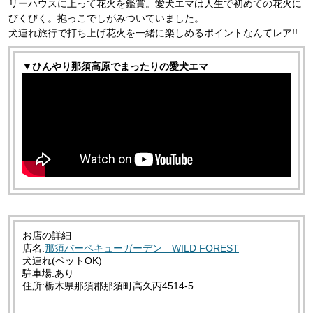
リーハウスに上って花火を鑑賞。愛犬エマは人生で初めての花火に
びくびく。抱っこでしがみついていました。
犬連れ旅行で打ち上げ花火を一緒に楽しめるポイントなんてレア!!
▼ひんやり那須高原でまったりの愛犬エマ
お店の詳細
店名:
那須バーベキューガーデン WILD FOREST
犬連れ(ペットOK)
駐車場:あり
住所:栃木県那須郡那須町高久丙4514-5