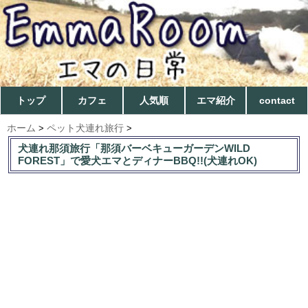
トップ
カフェ
人気順
エマ紹介
contact
ホーム
ペット犬連れ旅行
>
>
犬連れ那須旅行「那須バーベキューガーデンWILD
FOREST」で愛犬エマとディナーBBQ!!(犬連れOK)