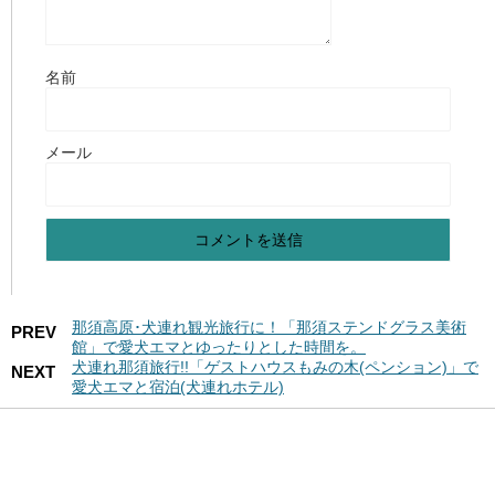
名前
メール
那須高原･犬連れ観光旅行に！「那須ステンドグラス美術
PREV
館」で愛犬エマとゆったりとした時間を。
犬連れ那須旅行!!「ゲストハウスもみの木(ペンション)」で
NEXT
愛犬エマと宿泊(犬連れホテル)