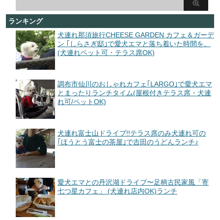
ランキング
犬連れ那須旅行CHEESE GARDEN カフェ＆ガーデ
ン ｢しらさぎ邸｣で愛犬エマと落ち着いた時間を。
(犬連れペット可・テラス席OK)
調布市仙川のおしゃれカフェ｢LARGO｣で愛犬エマ
とまったりランチタイム(屋根付きテラス席・犬連
れ可/ペットOK)
犬連れ富士山ドライブ!!テラス席のみ犬連れ可の
｢ほうとう富士の茶屋｣で吉田のうどんランチ♪
愛犬エマとの丹沢湖ドライブ〜足柄古民家風「寄
七つ星カフェ」 (犬連れ店内OK)ランチ